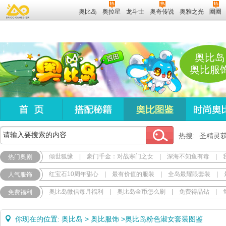
奥比岛
奥拉星
龙斗士
奥奇传说
奥雅之光
圈圈
奥比岛
奥比服
热搜:
圣精灵
倾世狐缘
|
豪门千金：对战寒门之女
|
深海不知鱼有毒
|
热门奥剧
红宝石10周年甜心
|
最有价值的服装
|
全岛最耀眼套装
|
人气服饰
奥比岛微信每月福利
|
奥比岛金币怎么刷
|
免费得晶钻
|
免费福利
你现在的位置:
奥比岛
>
奥比服饰
>
奥比岛粉色淑女套装图鉴