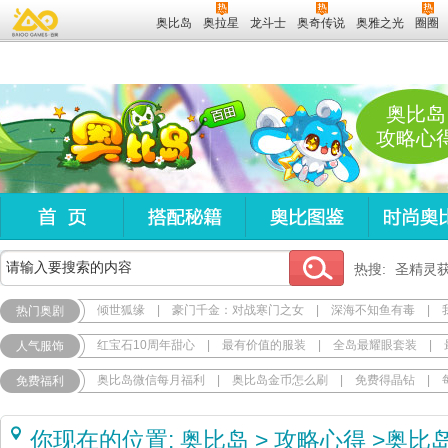
奥比岛
奥拉星
龙斗士
奥奇传说
奥雅之光
圈圈
奥比岛
攻略心
热搜:
圣精灵
倾世狐缘
|
豪门千金：对战寒门之女
|
深海不知鱼有毒
|
热门奥剧
红宝石10周年甜心
|
最有价值的服装
|
全岛最耀眼套装
|
人气服饰
奥比岛微信每月福利
|
奥比岛金币怎么刷
|
免费得晶钻
|
免费福利
你现在的位置:
奥比岛
>
攻略心得
>
奥比