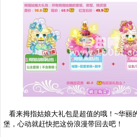
看来拇指姑娘大礼包是超值的哦！~华丽
堡，心动就赶快把这份浪漫带回去吧！