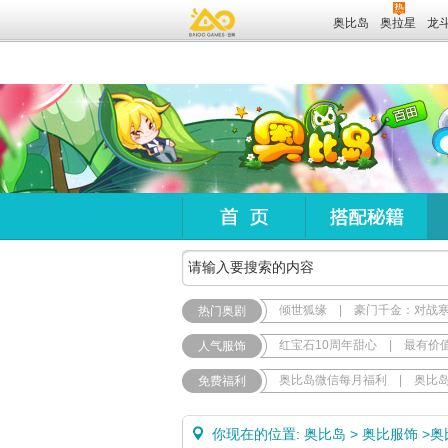
奥比岛
奥拉星
龙
倾世狐缘
|
豪门千金：对战
热门奥剧
红宝石10周年甜心
|
最有价
人气服饰
奥比岛微信每月福利
|
奥比
免费福利
你现在的位置:
奥比岛
>
奥比服饰
>
奥