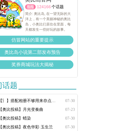
124166
个话题
简介: 奥比岛, 在一望无际的大
洋上，有一个美丽神秘的奥比
岛，小奥比们居住在里面，每
天都发生一些好玩的故事。
仿冒网站的重要提示
奥比岛小说第二部发布预告
奖券商城玩法大揭秘
门话题
【氵】搭配相册不够用来存点搭配
07-30
【奥比投稿】月光变奏曲
07-23
【奥比投稿】蜡染
07-30
【奥比投稿】夜色华彩·玉生兰
07-30