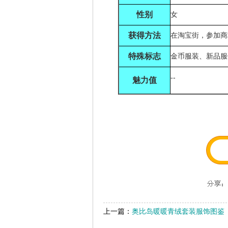
性别
女
获得方法
在淘宝街，参加商
特殊标志
金币服装、新品服
--
魅力值
上一篇：
奥比岛暖暖青绒套装服饰图鉴