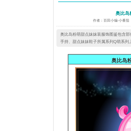
奥比岛
作者：百田小编-小番茄
奥比岛粉萌甜点妹妹装服饰图鉴包含部
手持、甜点妹妹鞋子所属系列Q萌系列上市
奥比岛