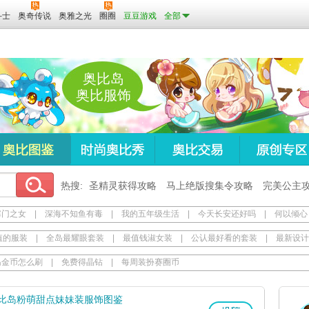
斗士
奥奇传说
奥雅之光
圈圈
豆豆游戏
全部
奥比岛
奥比服饰
热搜:
圣精灵获得攻略
马上绝版搜集令攻略
完美公主
寒门之女
|
深海不知鱼有毒
|
我的五年级生活
|
今天长安还好吗
|
何以倾心
值的服装
|
全岛最耀眼套装
|
最值钱淑女装
|
公认最好看的套装
|
最新设计
岛金币怎么刷
|
免费得晶钻
|
每周装扮赛圈币
比岛粉萌甜点妹妹装服饰图鉴