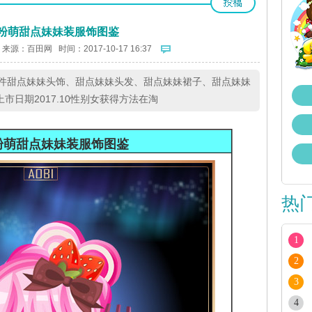
粉萌甜点妹妹装服饰图鉴
 来源：
百田网
时间：2017-10-17 16:37
件甜点妹妹头饰、甜点妹妹头发、甜点妹妹裙子、甜点妹妹
日期2017.10性别女获得方法在淘
粉萌甜点妹妹装服饰图鉴
热
1
2
3
4