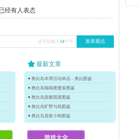
已经有
人表态
发表观点
还可以输入
14
个字
最新文章
奥比岛本周活动单品 - 奥比图鉴
奥比岛嗡嗡蜜蜜装图鉴
奥比岛甜蜜国度图鉴
奥比岛旷野与风图鉴
奥比岛居家小狗图鉴