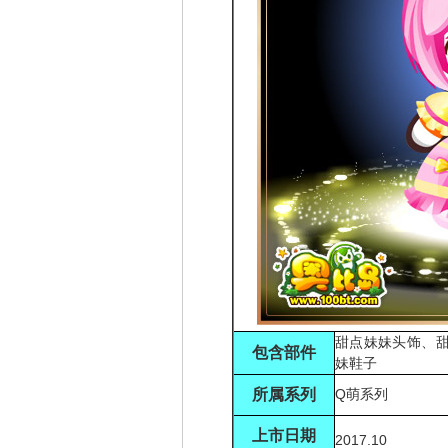
甜点妹妹头饰、
包含部件
妹鞋子
所属系列
Q萌系列
上市日期
2017.10