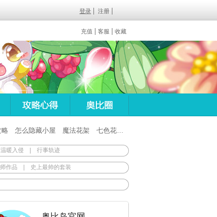
登录
注册
充值
客服
收藏
攻略
怎么隐藏小屋
魔法花架
七色花在哪
百田梦想之翼杖
 温暖入侵
|
行事轨迹
师作品
|
史上最帅的套装
奥比岛官网