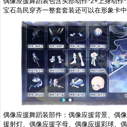
偶像应援舞蹈装包含头部动作*2+上身动作*
宝石岛民穿齐一整套套装还可以在形象卡中
偶像应援舞蹈装部件：
偶像应援背景、偶像
援射灯、偶像应援字母、偶像应援彩球、偶