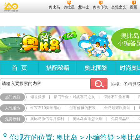
奥比岛
奥拉星
龙斗士
奥奇传说
奥雅之光
圈圈
奥比岛
小编答
热搜:
圣精灵
倾世狐缘
|
豪门千金：对战寒门之女
|
深海不知鱼有毒
|
热门奥剧
红宝石10周年甜心
|
最有价值的服装
|
全岛最耀眼套装
|
人气服饰
奥比岛微信每月福利
|
奥比岛金币怎么刷
|
免费得晶钻
|
免费福利
你现在的位置:
奥比岛
>
小编答疑
>
奥比