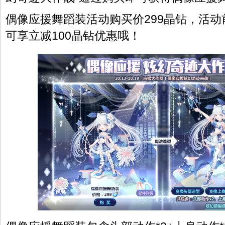
偶像应援舞蹈装活动购买价299晶钻，活
可享立减100晶钻优惠哦！