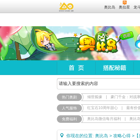
奥比岛
奥拉星
龙
倾世狐缘
|
豪门千金：对战
热门奥剧
红宝石10周年甜心
|
最有价
人气服饰
奥比岛微信每月福利
|
奥比
免费福利
你现在的位置:
奥比岛
>
攻略心得
>
【