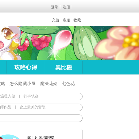
登录
注册
充值
客服
收藏
攻略
怎么隐藏小屋
魔法花架
七色花在哪
百田梦想之翼杖
 温暖入侵
|
行事轨迹
师作品
|
史上最帅的套装
奥比岛官网