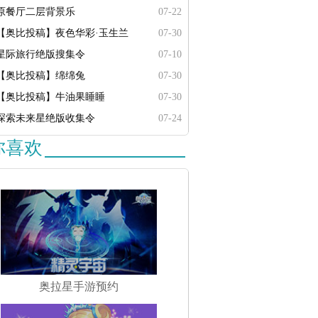
原餐厅二层背景乐
07-22
【奥比投稿】夜色华彩·玉生兰
07-30
星际旅行绝版搜集令
07-10
【奥比投稿】绵绵兔
07-30
【奥比投稿】牛油果睡睡
07-30
探索未来星绝版收集令
07-24
你喜欢
奥拉星手游预约