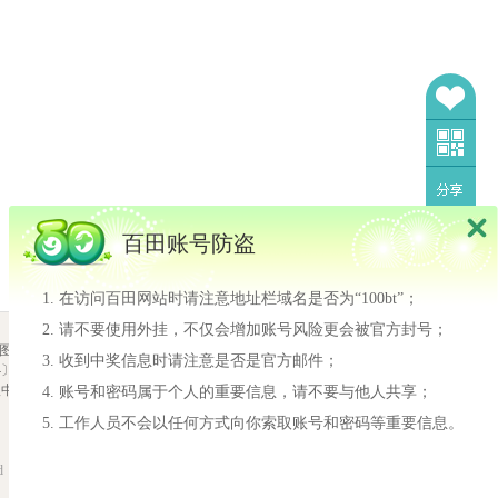
百田账号防盗
在访问百田网站时请注意地址栏域名是否为“100bt”；
请不要使用外挂，不仅会增加账号风险更会被官方封号；
我也要当设计师
图
|
隐私政策
收到中奖信息时请注意是否是官方邮件；
2710-188号
我也要当设计师
报中心
网络游戏行业防沉迷自律
账号和密码属于个人的重要信息，请不要与他人共享；
许多小奥比还不知道怎
工作人员不会以任何方式向你索取账号和密码等重要信息。
么投稿设计师！！ 同时
又想尝试一下投稿，今
天小镜子就来告诉大家
d
基本的投稿规则吧！
去围观>>