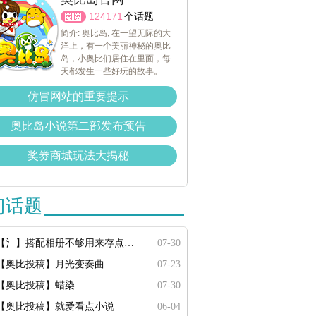
124171
个话题
简介: 奥比岛, 在一望无际的大
洋上，有一个美丽神秘的奥比
岛，小奥比们居住在里面，每
天都发生一些好玩的故事。
仿冒网站的重要提示
奥比岛小说第二部发布预告
奖券商城玩法大揭秘
门话题
【氵】搭配相册不够用来存点搭配
07-30
【奥比投稿】月光变奏曲
07-23
【奥比投稿】蜡染
07-30
【奥比投稿】就爱看点小说
06-04