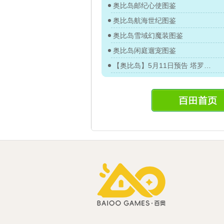
奥比岛邮纪心使图鉴
奥比岛航海世纪图鉴
奥比岛雪域幻魔装图鉴
奥比岛闲庭遛宠图鉴
【奥比岛】5月11日预告 塔罗幻宠进化台