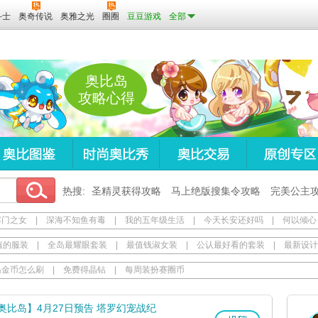
斗士
奥奇传说
奥雅之光
圈圈
豆豆游戏
全部
奥比岛
攻略心得
热搜:
圣精灵获得攻略
马上绝版搜集令攻略
完美公主
寒门之女
|
深海不知鱼有毒
|
我的五年级生活
|
今天长安还好吗
|
何以倾心
值的服装
|
全岛最耀眼套装
|
最值钱淑女装
|
公认最好看的套装
|
最新设计
岛金币怎么刷
|
免费得晶钻
|
每周装扮赛圈币
奥比岛】4月27日预告 塔罗幻宠战纪