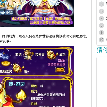
5
6
7
8
9
】牌的幻宠，现在只要在塔罗世界边缘挑战被黑化的尼尼拉、
10
索灵哦~！
猜