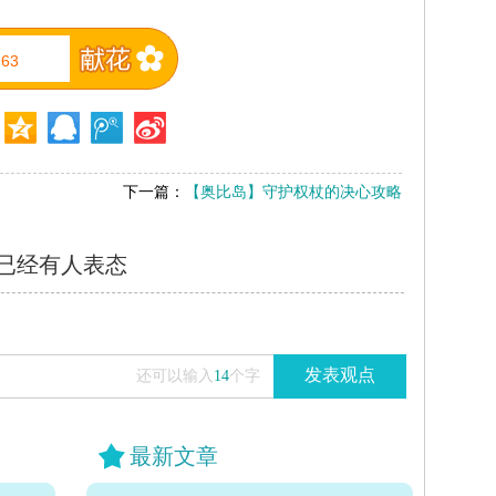
63
下一篇：
【奥比岛】守护权杖的决心攻略
已经有
人表态
发表观点
还可以输入
14
个字
最新文章