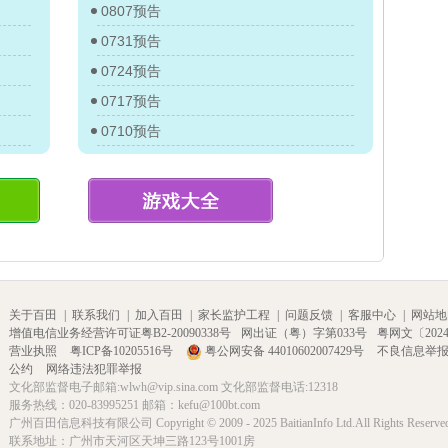
0807预告
0731预告
0724预告
0717预告
0710预告
关于百田
|
联系我们
|
加入百田
|
家长监护工程
|
问题反馈
|
客服中心
|
网站地
增值电信业务经营许可证粤B2-20090338号
网出证（粤）字第033号
粤网文〔2024〕
营业执照
粤ICP备10205516号
粤公网安备 44010602007429号
不良信息举
公约
网络违法犯罪举报
文化部监督电子邮箱:wlwh@vip.sina.com 文化部监督电话:12318
服务热线：020-83995251 邮箱：kefu@100bt.com
广州百田信息科技有限公司 Copyright © 2009 - 2025 BaitianInfo Ltd.All Rights Reserve
联系地址：广州市天河区天坤三路123号1001房