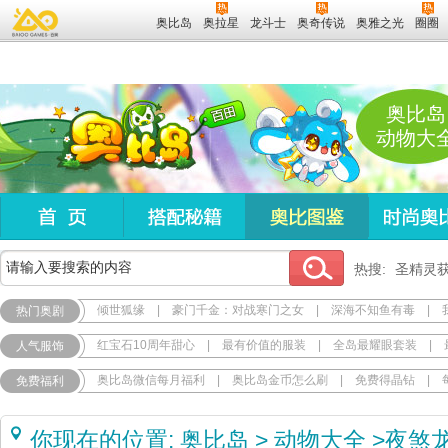
奥比岛
奥拉星
龙斗士
奥奇传说
奥雅之光
圈圈
奥比岛
动物大
热搜:
圣精灵
倾世狐缘
|
豪门千金：对战寒门之女
|
深海不知鱼有毒
|
热门奥剧
红宝石10周年甜心
|
最有价值的服装
|
全岛最耀眼套装
|
人气服饰
奥比岛微信每月福利
|
奥比岛金币怎么刷
|
免费得晶钻
|
免费福利
你现在的位置:
奥比岛
>
动物大全
>
夜煞