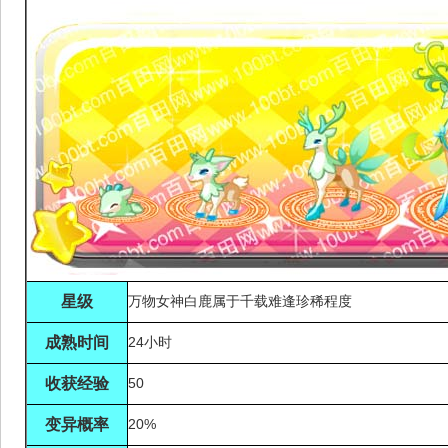
星级
万物女神白鹿属于千载难逢珍稀程度
成熟时间
24小时
收获经验
50
变异概率
20%