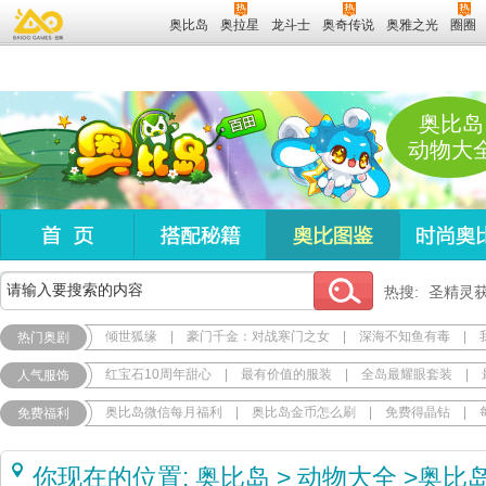
奥比岛
奥拉星
龙斗士
奥奇传说
奥雅之光
圈圈
奥比岛
动物大
热搜:
圣精灵
倾世狐缘
|
豪门千金：对战寒门之女
|
深海不知鱼有毒
|
热门奥剧
红宝石10周年甜心
|
最有价值的服装
|
全岛最耀眼套装
|
人气服饰
奥比岛微信每月福利
|
奥比岛金币怎么刷
|
免费得晶钻
|
免费福利
你现在的位置:
奥比岛
>
动物大全
>
奥比