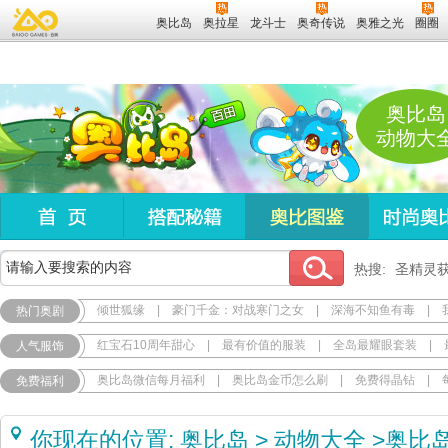
奥比岛
奥拉星
龙斗士
奥奇传说
奥雅之光
圈圈
奥比岛
动物大
热搜:
圣精灵
倾世狐缘
|
豪门千金：对战寒门之女
|
深海不知鱼有毒
|
热门奥剧
红宝石10周年甜心
|
最有价值的服装
|
全岛最耀眼套装
|
人气服饰
奥比岛微信每月福利
|
奥比岛金币怎么刷
|
免费得晶钻
|
免费福利
你现在的位置:
奥比岛
>
动物大全
>
奥比