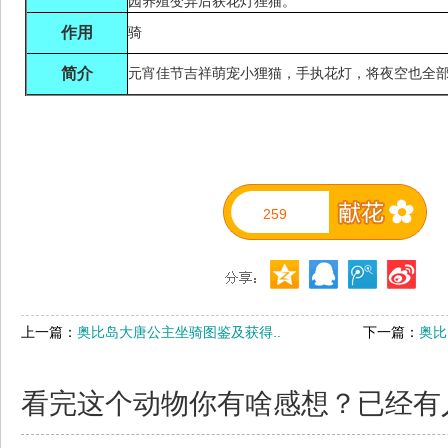
园养殖变异后获花灯狸猫。
作用
骑
简介
元宵佳节吉祥萌宠小狸猫，手执花灯，将夜空也全
259
上一篇：
奥比岛大唐公主坐骑图鉴及获得..
下一篇：
奥比
看完这个动物你有啥感想？已经有