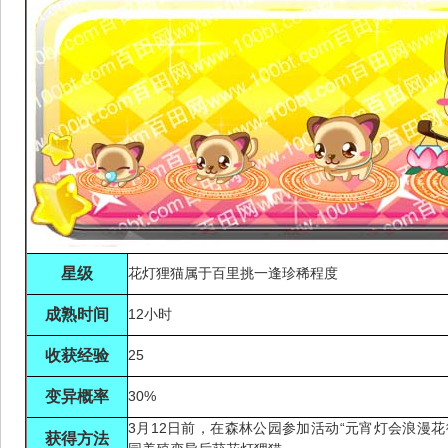
星级
花灯狸猫属于百里挑一逢珍稀程度
成熟时间
12小时
收获经验
25
变异概率
30%
3月12日前，在森林公园参加活动“元宵灯会浪漫
获得方法