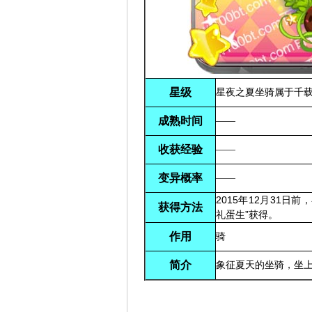
星级
星夜之夏坐骑属于千
成熟时间
——
收获经验
——
变异概率
——
2015年12月31日
获得方法
礼蛋生”获得。
作用
骑
简介
象征夏天的坐骑，坐