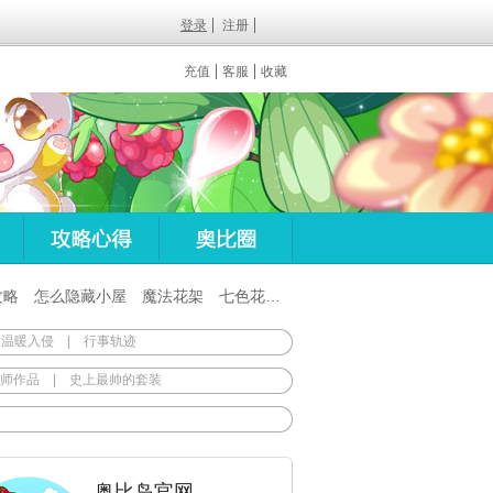
登录
注册
充值
客服
收藏
攻略
怎么隐藏小屋
魔法花架
七色花在哪
百田梦想之翼杖
 温暖入侵
|
行事轨迹
师作品
|
史上最帅的套装
奥比岛官网