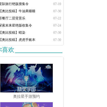
星际旅行绝版搜集令
07-10
【奥比投稿】牛油果睡睡
07-30
原餐厅二层背景乐
07-22
探索未来星绝版收集令
07-24
【奥比投稿】蜡染
07-30
【奥比投稿】虎虎手账本
07-30
你喜欢
奥拉星手游预约