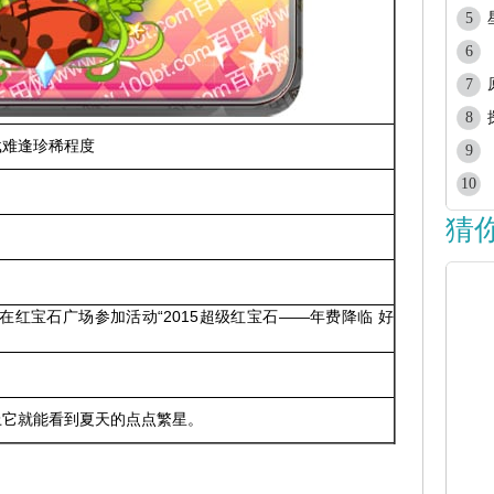
5
6
7
8
载难逢珍稀程度
9
10
猜
前，在红宝石广场参加活动“2015超级红宝石——年费降临 好
上它就能看到夏天的点点繁星。