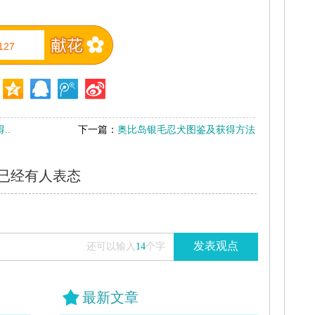
127
..
下一篇：
奥比岛银毛忍犬图鉴及获得方法
已经有
人表态
发表观点
还可以输入
14
个字
最新文章