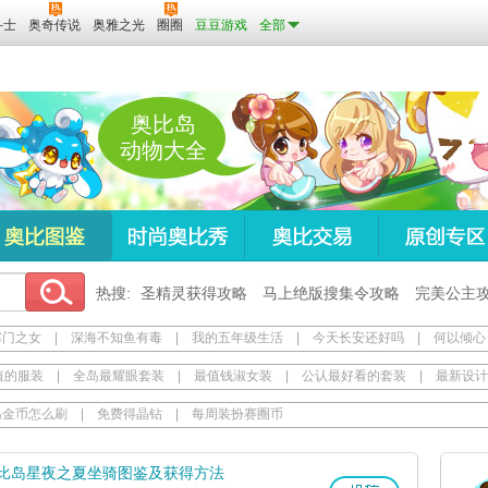
斗士
奥奇传说
奥雅之光
圈圈
豆豆游戏
全部
奥比岛
动物大全
热搜:
圣精灵获得攻略
马上绝版搜集令攻略
完美公主
寒门之女
|
深海不知鱼有毒
|
我的五年级生活
|
今天长安还好吗
|
何以倾心
值的服装
|
全岛最耀眼套装
|
最值钱淑女装
|
公认最好看的套装
|
最新设计
岛金币怎么刷
|
免费得晶钻
|
每周装扮赛圈币
比岛星夜之夏坐骑图鉴及获得方法