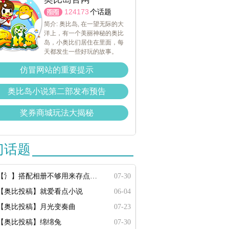
124173
个话题
简介: 奥比岛, 在一望无际的大
洋上，有一个美丽神秘的奥比
岛，小奥比们居住在里面，每
天都发生一些好玩的故事。
仿冒网站的重要提示
奥比岛小说第二部发布预告
奖券商城玩法大揭秘
门话题
【氵】搭配相册不够用来存点搭配
07-30
【奥比投稿】就爱看点小说
06-04
【奥比投稿】月光变奏曲
07-23
【奥比投稿】绵绵兔
07-30