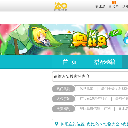
奥比岛
奥拉星
龙
倾世狐缘
|
豪门千金：对战
热门奥剧
红宝石10周年甜心
|
最有价
人气服饰
奥比岛微信每月福利
|
奥比
免费福利
你现在的位置:
奥比岛
>
动物大全
>
奥