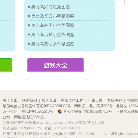
奥比岛烬海渡龙图鉴
奥比岛忆云小狮鹫图鉴
奥比岛林间小羊羔图鉴
奥比岛瓜瓜小浣熊图鉴
奥比岛茶话女仆鼠图鉴
关于百田
|
联系我们
|
加入百田
|
家长监护工程
|
问题反馈
|
客服中心
|
网站地
增值电信业务经营许可证粤B2-20090338号
网出证（粤）字第033号
粤网文〔2024〕
营业执照
粤ICP备10205516号
粤公网安备 44010602007429号
不良信息举
公约
网络违法犯罪举报
文化部监督电子邮箱:wlwh@vip.sina.com 文化部监督电话:12318
服务热线：020-83995251 邮箱：kefu@100bt.com
广州百田信息科技有限公司 Copyright © 2009 - 2025 BaitianInfo Ltd.All Rights Reserve