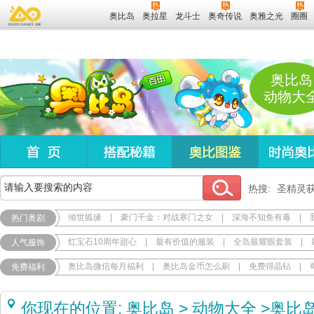
奥比岛
奥拉星
龙斗士
奥奇传说
奥雅之光
圈圈
奥比岛
动物大
热搜:
圣精灵
倾世狐缘
|
豪门千金：对战寒门之女
|
深海不知鱼有毒
|
热门奥剧
红宝石10周年甜心
|
最有价值的服装
|
全岛最耀眼套装
|
人气服饰
奥比岛微信每月福利
|
奥比岛金币怎么刷
|
免费得晶钻
|
免费福利
你现在的位置:
奥比岛
>
动物大全
>
奥比