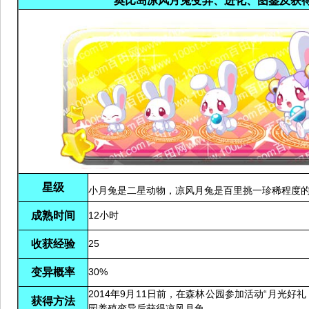
奥比岛凉风月兔变异、进化、图鉴及获
星级
小月兔是二星动物，凉风月兔是百里挑一珍稀程度
成熟时间
12小时
收获经验
25
变异概率
30%
2014年9月11日前，在森林公园参加活动“月光好
获得方法
园养殖变异后获得凉风月兔。