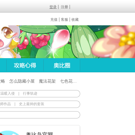
登录
注册
充值
客服
收藏
攻略
怎么隐藏小屋
魔法花架
七色花在哪
百田梦想之翼杖
 温暖入侵
|
行事轨迹
师作品
|
史上最帅的套装
奥比岛官网