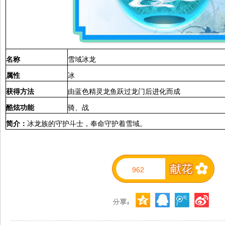
名称
雪域冰龙
属性
冰
获得方法
由蓝色精灵龙鱼跃过龙门后进化而成
酷炫功能
骑、战
简介：
冰龙族的守护斗士，奉命守护着雪域。
962