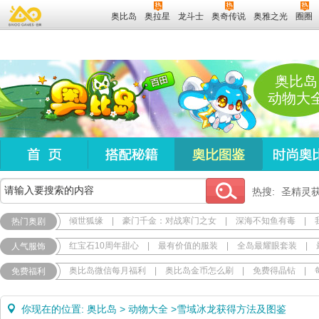
奥比岛
奥拉星
龙斗士
奥奇传说
奥雅之光
圈圈
奥比岛
动物大
热搜:
圣精灵
倾世狐缘
|
豪门千金：对战寒门之女
|
深海不知鱼有毒
|
热门奥剧
红宝石10周年甜心
|
最有价值的服装
|
全岛最耀眼套装
|
人气服饰
奥比岛微信每月福利
|
奥比岛金币怎么刷
|
免费得晶钻
|
免费福利
你现在的位置:
奥比岛
>
动物大全
>
雪域冰龙获得方法及图鉴