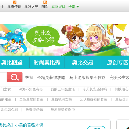
斗士
奥奇传说
奥雅之光
圈圈
豆豆游戏
全部
奥比岛
攻略心得
热搜:
圣精灵获得攻略
马上绝版搜集令攻略
完美公主
寒门之女
|
深海不知鱼有毒
|
我的五年级生活
|
今天长安还好吗
|
何以倾心
值的服装
|
全岛最耀眼套装
|
最值钱淑女装
|
公认最好看的套装
|
最新设计
岛金币怎么刷
|
免费得晶钻
|
每周装扮赛圈币
奥比岛】小美的蔷薇木偶