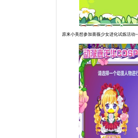
原来小美想参加蔷薇少女进化试炼活动~