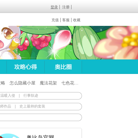
登录
注册
充值
客服
收藏
攻略
怎么隐藏小屋
魔法花架
七色花在哪
百田梦想之翼杖
 温暖入侵
|
行事轨迹
师作品
|
史上最帅的套装
奥比岛官网