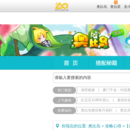
奥比岛
奥拉星
龙
倾世狐缘
|
豪门千金：对战
热门奥剧
红宝石10周年甜心
|
最有价
人气服饰
奥比岛微信每月福利
|
奥比
免费福利
你现在的位置:
奥比岛
>
攻略心得
>
【