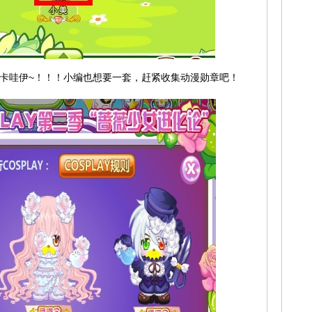
卡哇伊~！！！小编也想要一套，赶紧收集动漫勋章吧！