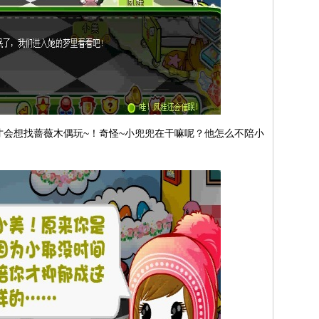
会想找蔷薇木偶玩~！奇怪~小兜兜在干嘛呢？他怎么不陪小