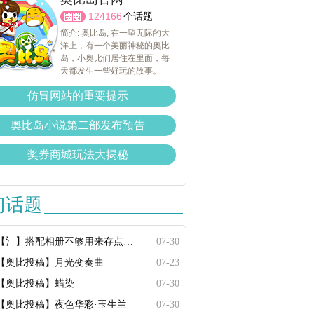
124166
个话题
简介: 奥比岛, 在一望无际的大
洋上，有一个美丽神秘的奥比
岛，小奥比们居住在里面，每
天都发生一些好玩的故事。
仿冒网站的重要提示
奥比岛小说第二部发布预告
奖券商城玩法大揭秘
门话题
【氵】搭配相册不够用来存点搭配
07-30
【奥比投稿】月光变奏曲
07-23
【奥比投稿】蜡染
07-30
【奥比投稿】夜色华彩·玉生兰
07-30