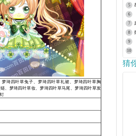
5
6
7
8
9
10
猜
、梦琦四叶草兔子、梦琦四叶草礼裙、梦琦四叶草胸
项链、梦琦四叶草妆、梦琦四叶草马尾、梦琦四叶草发
钉