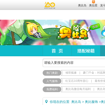
奥比岛
奥拉星
龙
倾世狐缘
|
豪门千金：对战
热门奥剧
红宝石10周年甜心
|
最有价
人气服饰
奥比岛微信每月福利
|
奥比
免费福利
你现在的位置:
奥比岛
>
奥比服饰
>
奥