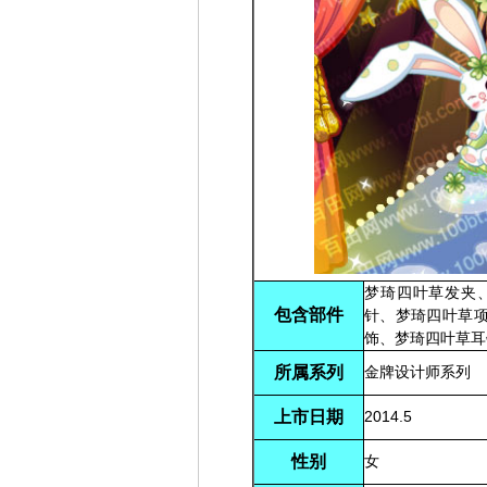
梦琦四叶草发夹
包含部件
针、梦琦四叶草
饰、梦琦四叶草耳
所属系列
金牌设计师系列
上市日期
2014.5
性别
女