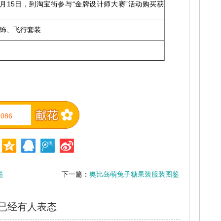
--5月15日，到淘宝街参与“金牌设计师大赛”活动购买获
饰、飞行套装
2086
鉴
下一篇：
奥比岛萌兔子糖果装服装图鉴
已经有
人表态