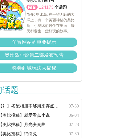
124173
个话题
简介: 奥比岛, 在一望无际的大
洋上，有一个美丽神秘的奥比
岛，小奥比们居住在里面，每
天都发生一些好玩的故事。
仿冒网站的重要提示
奥比岛小说第二部发布预告
奖券商城玩法大揭秘
门话题
【氵】搭配相册不够用来存点搭配
07-30
【奥比投稿】就爱看点小说
06-04
【奥比投稿】月光变奏曲
07-23
【奥比投稿】绵绵兔
07-30