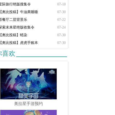
星际旅行绝版搜集令
07-10
【奥比投稿】牛油果睡睡
07-30
原餐厅二层背景乐
07-22
探索未来星绝版收集令
07-24
【奥比投稿】蜡染
07-30
【奥比投稿】虎虎手账本
07-30
你喜欢
奥拉星手游预约