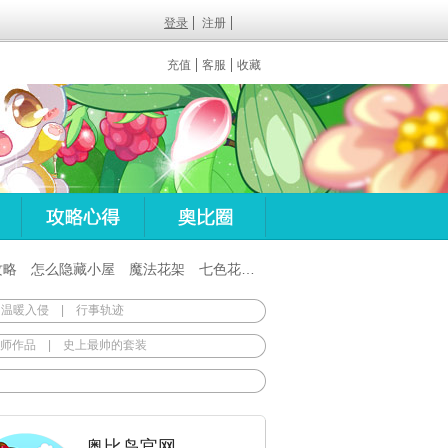
登录
注册
充值
客服
收藏
攻略
怎么隐藏小屋
魔法花架
七色花在哪
百田梦想之翼杖
 温暖入侵
|
行事轨迹
师作品
|
史上最帅的套装
奥比岛官网