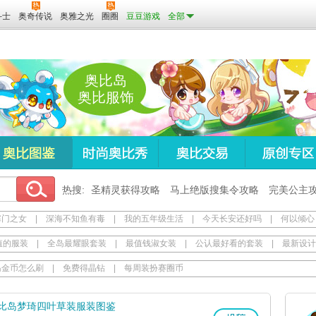
斗士
奥奇传说
奥雅之光
圈圈
豆豆游戏
全部
奥比岛
奥比服饰
热搜:
圣精灵获得攻略
马上绝版搜集令攻略
完美公主
寒门之女
|
深海不知鱼有毒
|
我的五年级生活
|
今天长安还好吗
|
何以倾心
值的服装
|
全岛最耀眼套装
|
最值钱淑女装
|
公认最好看的套装
|
最新设计
岛金币怎么刷
|
免费得晶钻
|
每周装扮赛圈币
比岛梦琦四叶草装服装图鉴