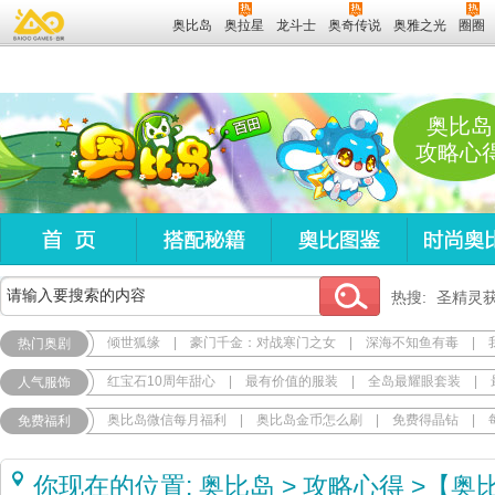
奥比岛
奥拉星
龙斗士
奥奇传说
奥雅之光
圈圈
奥比岛
攻略心
热搜:
圣精灵
倾世狐缘
|
豪门千金：对战寒门之女
|
深海不知鱼有毒
|
热门奥剧
红宝石10周年甜心
|
最有价值的服装
|
全岛最耀眼套装
|
人气服饰
奥比岛微信每月福利
|
奥比岛金币怎么刷
|
免费得晶钻
|
免费福利
你现在的位置:
奥比岛
>
攻略心得
>
【奥