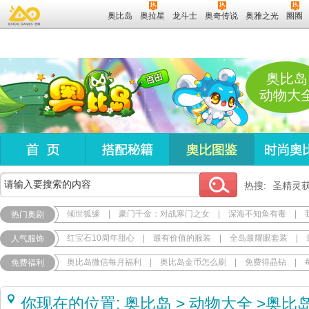
奥比岛
奥拉星
龙斗士
奥奇传说
奥雅之光
圈圈
奥比岛
动物大
热搜:
圣精灵
倾世狐缘
|
豪门千金：对战寒门之女
|
深海不知鱼有毒
|
热门奥剧
红宝石10周年甜心
|
最有价值的服装
|
全岛最耀眼套装
|
人气服饰
奥比岛微信每月福利
|
奥比岛金币怎么刷
|
免费得晶钻
|
免费福利
你现在的位置:
奥比岛
>
动物大全
>
奥比