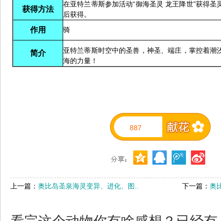
在亚特兰蒂斯参加活动“御海圣灵 龙王降世”获得
获得方法
后获得。
作用
骑
亚特兰蒂斯时空中的圣兽，神圣、端庄，掌控着潮
简介
海的力量！
887
上一篇：
奥比岛圣泉海灵变异、进化、图..
下一篇：
奥