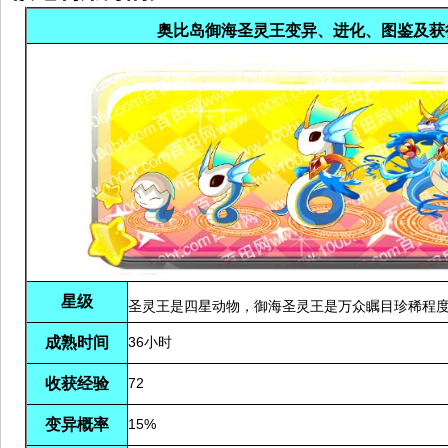
奥比岛御海圣灵王变异、进化、图鉴及获
星级
圣灵王是四星动物，御海圣灵王是万众瞩目珍稀程
成熟时间
36小时
收获经验
72
变异概率
15%