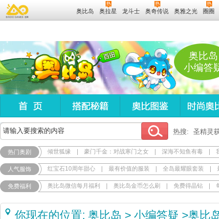
奥比岛
奥拉星
龙斗士
奥奇传说
奥雅之光
圈圈
奥比岛
小编答
热搜:
圣精灵
倾世狐缘
|
豪门千金：对战寒门之女
|
深海不知鱼有毒
|
热门奥剧
红宝石10周年甜心
|
最有价值的服装
|
全岛最耀眼套装
|
人气服饰
奥比岛微信每月福利
|
奥比岛金币怎么刷
|
免费得晶钻
|
免费福利
你现在的位置:
奥比岛
>
小编答疑
>
奥比