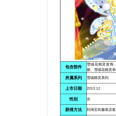
雪绒花精灵发饰
包含部件
裙、雪绒花精灵单
所属系列
雪绒精灵系列
上市日期
2013.12
性别
女
获得方法
到淘宝街服装店套