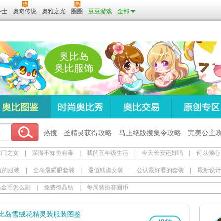
斗士
奥奇传说
奥雅之光
圈圈
豆豆游戏
全部
奥比岛
奥比服饰
热搜:
圣精灵获得攻略
马上绝版搜集令攻略
完美公主
寒门之女
|
深海不知鱼有毒
|
我的五年级生活
|
今天长安还好吗
|
何以倾心
值的服装
|
全岛最耀眼套装
|
最值钱淑女装
|
公认最好看的套装
|
最新设计
岛金币怎么刷
|
免费得晶钻
|
每周装扮赛圈币
比岛雪绒花精灵装服装图鉴