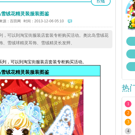
岛雪绒花精灵装服装图鉴
来源：
百田网
时间：2013-12-06 05:10
列，可以到淘宝街服装店套装专柜购买活动。奥比岛雪绒花
饰、雪绒球精灵耳饰、雪绒精灵长发辫、
系列，可以到淘宝街服装店套装专
柜购买活动。
岛雪绒花精灵装
服装图鉴
热
1
2
3
4