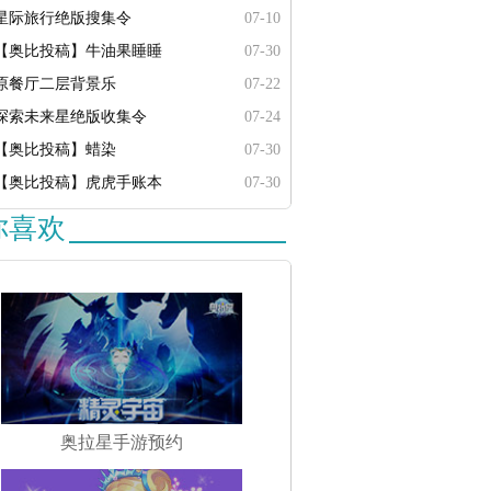
星际旅行绝版搜集令
07-10
【奥比投稿】牛油果睡睡
07-30
原餐厅二层背景乐
07-22
探索未来星绝版收集令
07-24
【奥比投稿】蜡染
07-30
【奥比投稿】虎虎手账本
07-30
你喜欢
奥拉星手游预约