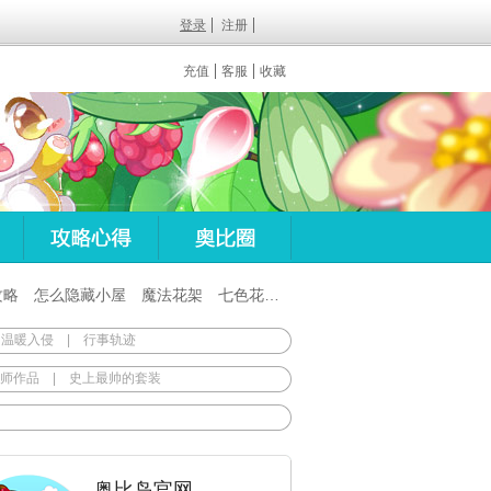
登录
注册
充值
客服
收藏
攻略
怎么隐藏小屋
魔法花架
七色花在哪
百田梦想之翼杖
 温暖入侵
|
行事轨迹
师作品
|
史上最帅的套装
奥比岛官网