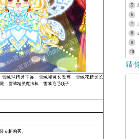
5
6
7
8
9
10
猜
、雪绒球精灵耳饰、雪绒精灵长发辫、雪绒花精灵长
鞋、雪绒精灵魔法棒、雪绒毛毛领子
装专柜购买。