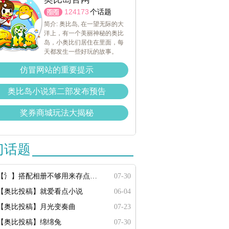
124173
个话题
简介: 奥比岛, 在一望无际的大
洋上，有一个美丽神秘的奥比
岛，小奥比们居住在里面，每
天都发生一些好玩的故事。
仿冒网站的重要提示
奥比岛小说第二部发布预告
奖券商城玩法大揭秘
门话题
【氵】搭配相册不够用来存点搭配
07-30
【奥比投稿】就爱看点小说
06-04
【奥比投稿】月光变奏曲
07-23
【奥比投稿】绵绵兔
07-30