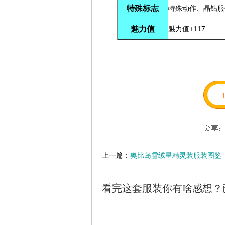
特殊标志
特殊动作、晶钻服
魅力值
魅力值+117
上一篇：
奥比岛雪绒星精灵装服装图鉴
看完这套服装你有啥感想？