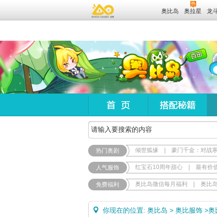
奥比岛
奥拉星
龙
倾世狐缘
|
豪门千金：对战
热门奥剧
红宝石10周年甜心
|
最有价
人气服饰
奥比岛微信每月福利
|
奥比
免费福利
你现在的位置:
奥比岛
>
奥比服饰
>
奥