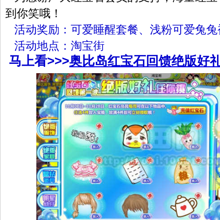
到你笑哦！
活动奖励：可爱睡醒套餐、浅粉可爱兔兔
活动地点：淘宝街
马上看>>>
奥比岛红宝石回馈绝版好