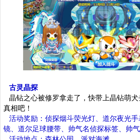
古灵晶探
晶钻之心被修罗拿走了，快带上晶钻萌犬
真相吧！
活动奖励：侦探烟斗荧光灯、道尔夜光手
镜、道尔足球腰带、帅气名侦探标签、帅气
活动地点：森林公园、派对海滩