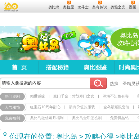
奥比岛
奥拉星
龙斗士
奥奇传说
奥雅之光
圈圈
奥比岛
攻略心
热搜:
圣精灵
倾世狐缘
|
豪门千金：对战寒门之女
|
深海不知鱼有毒
|
热门奥剧
红宝石10周年甜心
|
最有价值的服装
|
全岛最耀眼套装
|
人气服饰
奥比岛微信每月福利
|
奥比岛金币怎么刷
|
免费得晶钻
|
免费福利
你现在的位置:
奥比岛
>
攻略心得
>
奥比岛1