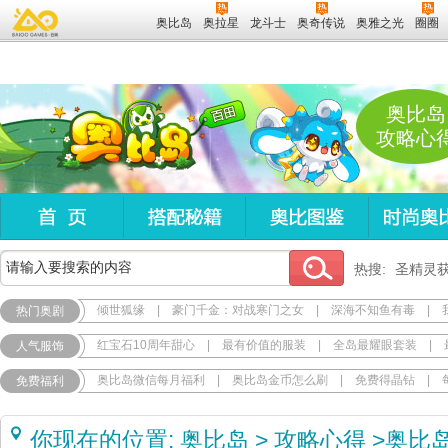
奥比岛
奥拉星
龙斗士
奥奇传说
奥雅之光
圈圈
奥比岛
攻略心
热搜:
圣精灵
倾世狐缘
|
豪门千金：对战寒门之女
|
深海不知鱼有毒
|
热门奥剧
红宝石10周年甜心
|
最有价值的服装
|
全岛最耀眼套装
|
人气服饰
奥比岛微信每月福利
|
奥比岛金币怎么刷
|
免费得晶钻
|
免费福利
你现在的位置:
奥比岛
>
攻略心得
>
奥比