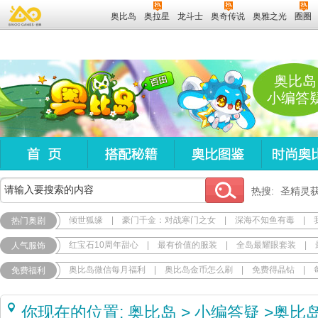
奥比岛
奥拉星
龙斗士
奥奇传说
奥雅之光
圈圈
奥比岛
小编答
热搜:
圣精灵
倾世狐缘
|
豪门千金：对战寒门之女
|
深海不知鱼有毒
|
热门奥剧
红宝石10周年甜心
|
最有价值的服装
|
全岛最耀眼套装
|
人气服饰
奥比岛微信每月福利
|
奥比岛金币怎么刷
|
免费得晶钻
|
免费福利
你现在的位置:
奥比岛
>
小编答疑
>
奥比