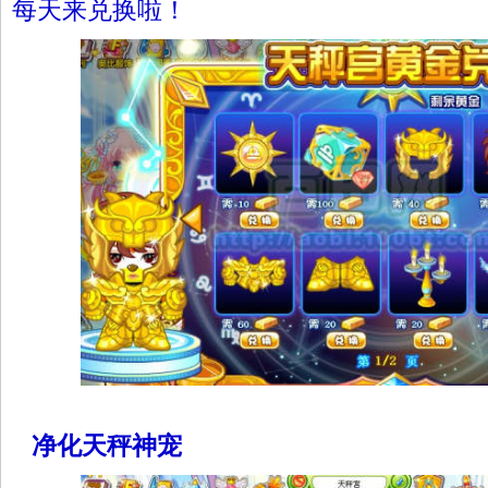
每天来兑换啦！
净化天秤神宠