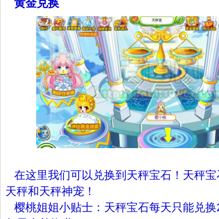
黄金兑换
在这里我们可以兑换到天秤宝石！
天秤
宝
天秤
和
天秤
神宠！
樱桃姐姐小贴士：
天秤
宝石每天只能兑换