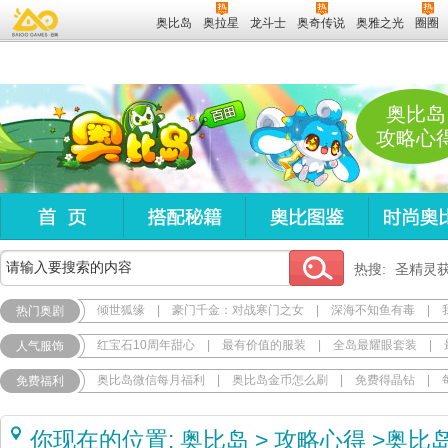
奥比岛
奥拉星
龙斗士
奥奇传说
奥雅之光
圈圈
奥比岛
攻略心
热搜:
圣精灵
倾世狐缘
|
豪门千金：对战寒门之女
|
深海不知鱼有毒
|
热门奥剧
红宝石10周年甜心
|
最有价值的服装
|
全岛最耀眼套装
|
人气服饰
奥比岛微信每月福利
|
奥比岛金币怎么刷
|
免费得晶钻
|
免费福利
你现在的位置:
奥比岛
>
攻略心得
>
奥比