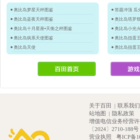
奥比岛梦星天秤图鉴
答题冲顶 瓜分
奥比岛蓝夜天秤图鉴
奥比岛塔罗
奥比岛十月星座•天衡之秤图鉴
奥比岛小光
奥比岛病系天使图鉴
奥比岛天使
关于百田
|
联系我们
站地图
|
隐私政策
增值电信业务经营许可证
〔2024〕2710-188号
营业执照
粤ICP备1