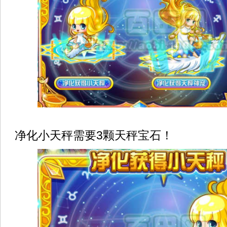
净化小天秤需要3颗天秤宝石！