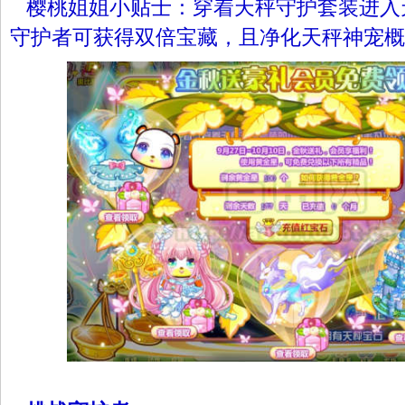
樱桃姐姐小贴士：穿着
天秤
守护套装进入
守护者可获得双倍宝藏，且净化
天秤
神宠概