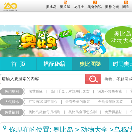
奥比岛
奥拉星
龙斗士
奥奇传说
奥雅之光
圈圈
奥比岛
动物大
热搜:
圣精灵
倾世狐缘
|
豪门千金：对战寒门之女
|
深海不知鱼有毒
|
热门奥剧
红宝石10周年甜心
|
最有价值的服装
|
全岛最耀眼套装
|
人气服饰
奥比岛微信每月福利
|
奥比岛金币怎么刷
|
免费得晶钻
|
免费福利
你现在的位置:
奥比岛
>
动物大全
>
乌鸦