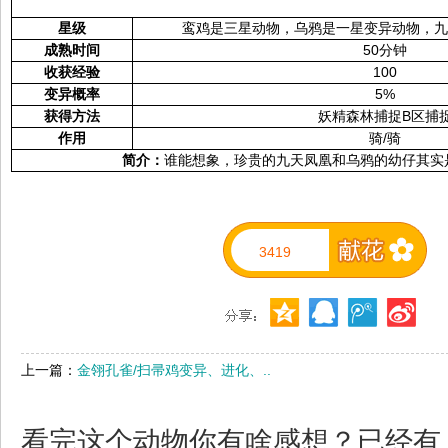
星级
鸾鸡是三星动物，乌鸦是一星变异动物，
成熟时间
50分钟
收获经验
100
变异概率
5%
获得方法
妖精森林捕捉B区捕
作用
骑/骑
简介：
谁能想象，珍贵的九天凤凰和乌鸦的幼仔其实
3419
上一篇：
金翎孔雀/扫帚鸡变异、进化、..
看完这个动物你有啥感想？已经有