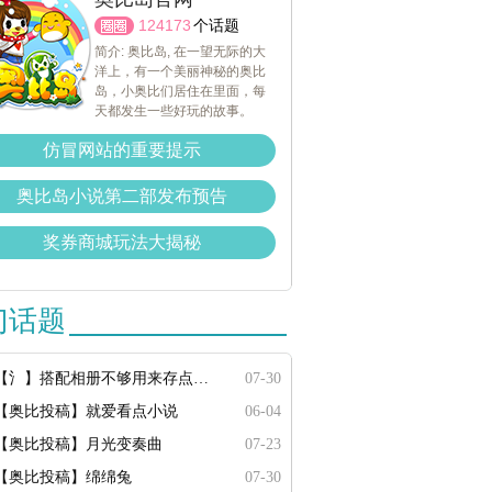
124173
个话题
简介: 奥比岛, 在一望无际的大
洋上，有一个美丽神秘的奥比
岛，小奥比们居住在里面，每
天都发生一些好玩的故事。
仿冒网站的重要提示
奥比岛小说第二部发布预告
奖券商城玩法大揭秘
门话题
【氵】搭配相册不够用来存点搭配
07-30
【奥比投稿】就爱看点小说
06-04
【奥比投稿】月光变奏曲
07-23
【奥比投稿】绵绵兔
07-30