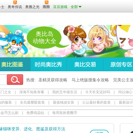
斗士
奥奇传说
奥雅之光
圈圈
豆豆游戏
全部
奥比岛
动物大全
热搜:
圣精灵获得攻略
马上绝版搜集令攻略
完美公主
寒门之女
|
深海不知鱼有毒
|
我的五年级生活
|
今天长安还好吗
|
何以倾心
值的服装
|
全岛最耀眼套装
|
最值钱淑女装
|
公认最好看的套装
|
最新设计
岛金币怎么刷
|
免费得晶钻
|
每周装扮赛圈币
缘猫咪变异、进化、图鉴及获得方法