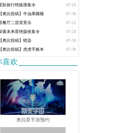
星际旅行绝版搜集令
07-10
【奥比投稿】牛油果睡睡
07-30
原餐厅二层背景乐
07-22
探索未来星绝版收集令
07-24
【奥比投稿】蜡染
07-30
【奥比投稿】虎虎手账本
07-30
你喜欢
奥拉星手游预约