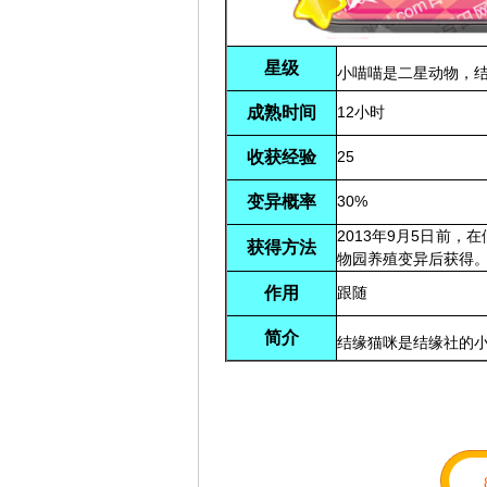
星级
小喵喵是二星动物，
成熟时间
12小时
收获经验
25
变异概率
30%
2013年9月5日前
获得方法
物园养殖变异后获得
作用
跟随
简介
结缘猫咪是结缘社的