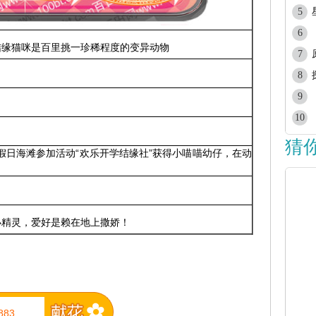
5
6
结缘猫咪是百里挑一珍稀程度的变异动物
7
8
9
10
猜
，在假日海滩参加活动“欢乐开学结缘社”获得小喵喵幼仔，在动
。
小精灵，爱好是赖在地上撒娇！
883