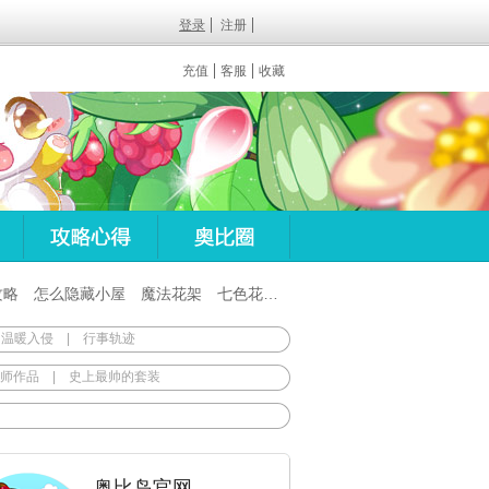
登录
注册
充值
客服
收藏
攻略
怎么隐藏小屋
魔法花架
七色花在哪
百田梦想之翼杖
 温暖入侵
|
行事轨迹
师作品
|
史上最帅的套装
奥比岛官网