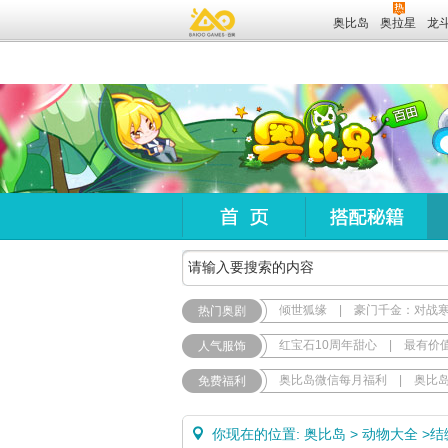
奥比岛
奥拉星
龙
倾世狐缘
|
豪门千金：对战
热门奥剧
红宝石10周年甜心
|
最有价
人气服饰
奥比岛微信每月福利
|
奥比
免费福利
你现在的位置:
奥比岛
>
动物大全
>
结