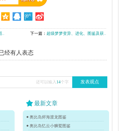
..
下一篇：
超级梦梦变异、进化、图鉴及获..
已经有
人表态
发表观点
还可以输入
14
个字
最新文章
奥比岛烬海渡龙图鉴
奥比岛忆云小狮鹫图鉴