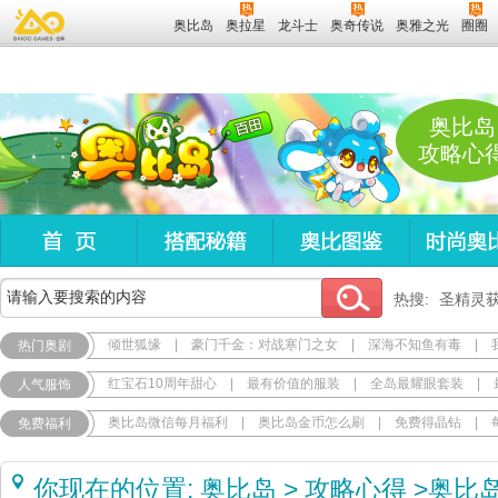
奥比岛
奥拉星
龙斗士
奥奇传说
奥雅之光
圈圈
奥比岛
攻略心
热搜:
圣精灵
倾世狐缘
|
豪门千金：对战寒门之女
|
深海不知鱼有毒
|
热门奥剧
红宝石10周年甜心
|
最有价值的服装
|
全岛最耀眼套装
|
人气服饰
奥比岛微信每月福利
|
奥比岛金币怎么刷
|
免费得晶钻
|
免费福利
你现在的位置:
奥比岛
>
攻略心得
>
奥比