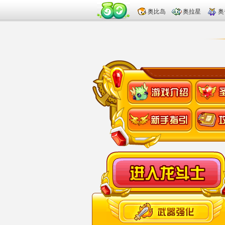
奥比岛
奥拉星
奥