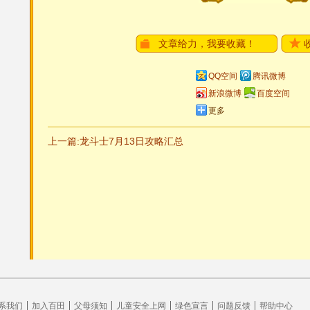
文章给力，我要收藏！
QQ空间
腾讯微博
新浪微博
百度空间
更多
上一篇:龙斗士7月13日攻略汇总
系我们
加入百田
父母须知
儿童安全上网
绿色宣言
问题反馈
帮助中心