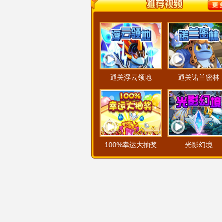
通关浮云领地
通关诺兰密林
100%幸运大抽奖
光影幻境