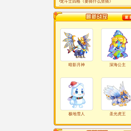
龙斗士四格《要骑什么坐骑》
暗影月神
深海公主
极地雪人
圣光虎王