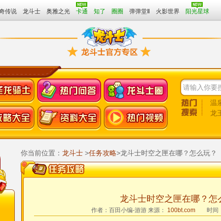
奇传说
龙斗士
奥雅之光
卡通
知了
圈圈
弹弹堂Ⅱ
火影世界
阳光星球
温
龙
凌
你当前位置：
龙斗士
>
任务攻略
>龙斗士时空之匣在哪？怎么玩？
龙斗士时空之匣在哪？怎
作者：百田小编-游游
来源：
100bt.com
时间：2