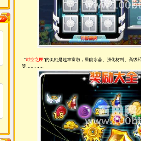
“
时空之匣
”的奖励是超丰富啦，星能水晶、强化材料、高级
等…………