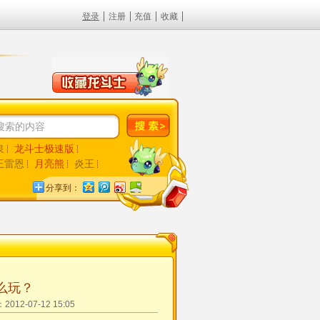
登录
注册
充值
收藏
泉
龙斗士极速版
王雷恩
月亮熊
炎王
风
巨魔邪灵
装备修炼周
分享到：
么玩？
012-07-12 15:05