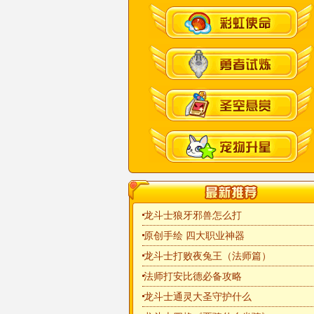
龙斗士狼牙邪兽怎么打
原创手绘 四大职业神器
龙斗士打败夜兔王（法师篇）
法师打安比德必备攻略
龙斗士通灵大圣守护什么