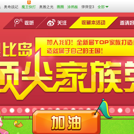
说
奥奇战记
魔王快打
奥雅之光
圈圈
涂鸦板
弹弹堂3
全部