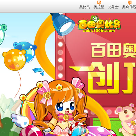
奥比岛
奥拉星
龙斗士
奥奇传