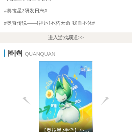
#奥拉星2研发日志#
#奥奇传说——[神运]不朽天命·我自不休#
进入游戏频道>>
圈圈
【奥拉星2手游】小亚比的大烦恼 丨摆摆草篇