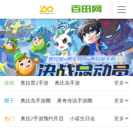
游戏
奥拉星2手游
奥比岛手游
更多
奥奇传说手游
奥拉星手游
圈子
奥比岛手游圈
奥奇传说手游圈
更多
食物语陪伴版
奥奇传说
奥拉星
奥拉星圈
奥奇传说圈
奥比岛圈
热门
奥拉2手游预约开启
小诺生日会
更多
奥比岛
奥雅之光
奥雅之光圈
田田圈
奥拉星手游-炽寒天凤
动漫天地