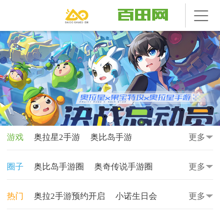
游戏
奥拉星2手游
奥比岛手游
更多
奥奇传说手游
奥拉星手游
圈子
奥比岛手游圈
奥奇传说手游圈
更多
食物语陪伴版
奥奇传说
奥拉星
奥拉星圈
奥奇传说圈
奥比岛圈
热门
奥拉2手游预约开启
小诺生日会
更多
奥比岛
奥雅之光
奥雅之光圈
田田圈
奥拉星手游-炽寒天凤
动漫天地