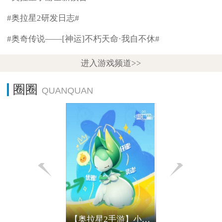
#奥拉星2研发日志#
#奥奇传说——[神运]不朽天命·我自不休#
进入游戏频道>>
圈圈
【奥拉星2手游】小亚比的大烦恼 丨摆摆草篇